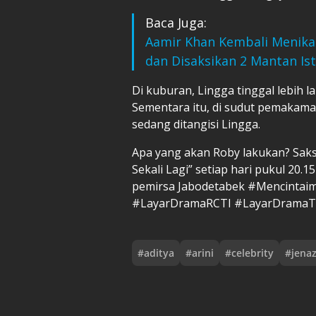
Baca Juga:
Aamir Khan Kembali Menikah
dan Disaksikan 2 Mantan Ist
Di kuburan, Lingga tinggal lebih l
Sementara itu, di sudut pemakaman
sedang ditangisi Lingga.
Apa yang akan Roby lakukan? Sak
Sekali Lagi” setiap hari pukul 20.1
pemirsa Jabodetabek #Mencintai
#LayarDramaRCTI #LayarDramaT
#
aditya
#
arini
#
celebrity
#
jena