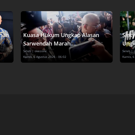
nah
Kuasa Hukum Ungkap Alasan
Sint
Sarwendah Marah....
Ungk
Seleb
| okezone
Seleb
| 
Kamis, 6 Agustus 2026 - 06:02
Kamis, 6