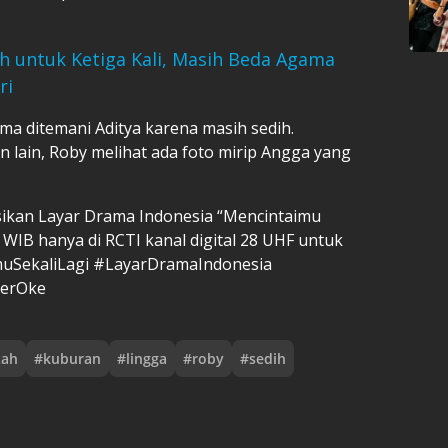
 untuk Ketiga Kali, Masih Beda Agama
ri
ama ditemani Aditya karena masih sedih.
 lain, Roby melihat ada foto mirip Angga yang
sikan Layar Drama Indonesia “Mencintaimu
5 WIB hanya di RCTI kanal digital 28 UHF untuk
muSekaliLagi #LayarDramaIndonesia
erOke
zah
#
kuburan
#
lingga
#
roby
#
sedih