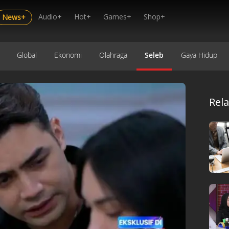
Audio+
Hot+
Games+
Shop+
News+
Global
Ekonomi
Olahraga
Seleb
Gaya Hidup
Rel