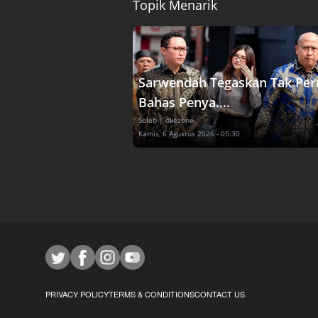
Topik Menarik
Sarwendah Tegaskan Tak Per
Bahas Penya....
Seleb
| okezone
Kamis, 6 Agustus 2026 - 05:30
PRIVACY POLICY
TERMS & CONDITIONS
CONTACT US