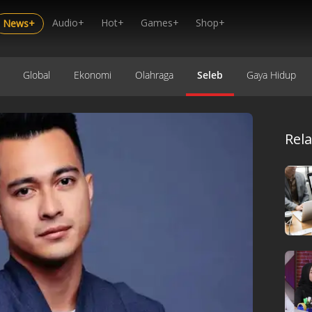
Audio+
Hot+
Games+
Shop+
News+
Global
Ekonomi
Olahraga
Seleb
Gaya Hidup
Rel