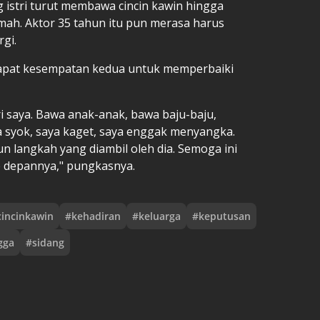
 istri turut membawa cincin kawin hingga
ah. Aktor 35 tahun itu pun merasa harus
rgi.
apat kesempatan kedua untuk memperbaiki
i saya. Bawa anak-anak, bawa baju-baju,
ya syok, saya kaget, saya enggak menyangka.
un langkah yang diambil oleh dia. Semoga ini
ke depannya," pungkasnya.
cincinkawin
#
kehadiran
#
keluarga
#
keputusan
gga
#
sidang