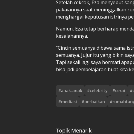
Setelah cekcok, Eza menyebut sang
pakaiannya saat meninggalkan rum
menghargai keputusan istrinya pe
Namun, Eza tetap berharap mend
kesalahannya.
"Cincin semuanya dibawa sama istr
semuanya. Jujur itu yang bikin sa
Tapi sekali lagi saya hormati apap
bisa jadi pembelajaran buat kita 
#
anak-anak
#
celebrity
#
cerai
#
#
mediasi
#
perbaikan
#
rumahtan
Topik Menarik