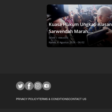
Kuasa Hukum Ungkap Alasan
Sarwendah Marah....
Seleb
| okezone
Kamis, 6 Agustus 2026 - 06:02
PRIVACY POLICY
TERMS & CONDITIONS
CONTACT US