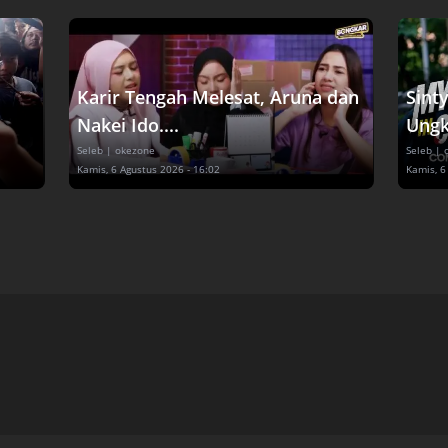
Karir Tengah Melesat, Aruna dan
Sint
Nakei Ido....
Ungk
Seleb
| okezone
Seleb
| 
Kamis, 6 Agustus 2026 - 16:02
Kamis, 6