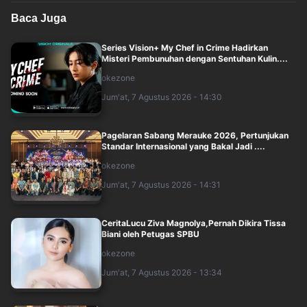
Baca Juga
Series Vision+ My Chef in Crime Hadirkan
Misteri Pembunuhan dengan Sentuhan Kulin....
okezone
Jum'at, 7 Agustus 2026 - 14:30
Pagelaran Sabang Merauke 2026, Pertunjukan
Standar Internasional yang Bakal Jadi ....
okezone
Jum'at, 7 Agustus 2026 - 14:31
CeritaLucu Ziva Magnolya,Pernah Dikira Tissa
Biani oleh Petugas SPBU
okezone
Jum'at, 7 Agustus 2026 - 13:34