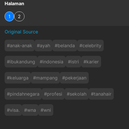
Halaman
1
2
Original Source
#
anak-anak
#
ayah
#
belanda
#
celebrity
#
ibukandung
#
indonesia
#
istri
#
karier
#
keluarga
#
mampang
#
pekerjaan
#
pindahnegara
#
profesi
#
sekolah
#
tanahair
#
visa.
#
wna
#
wni