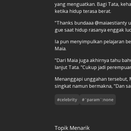
yang menguatkan. Bagi Tata, keha
ketika hidup terasa berat.
"Thanks bundaaa @maiaestianty uda
gue saat hidup rasanya enggak lucu
Ia pun menyimpulkan pelajaran b
Maia.
"Dari Maia juga akhirnya tahu ba
lanjut Tata. "Cukup jadi perempua
Menanggapi unggahan tersebut, M
singkat namun bermakna, "Dan sal
#
celebrity
#
`param`:none
Topik Menarik