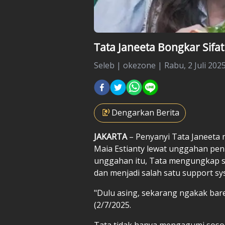
Tata Janeeta Bongkar Sifat 
Seleb
|
okezone |
Rabu, 2 Juli 2025
Dengarkan Berita
JAKARTA
– Penyanyi Tata Janeet
Maia Estianty lewat unggahan pen
unggahan itu, Tata mengungkap si
dan menjadi salah satu support sy
"Dulu asing, sekarang ngakak bare
(2/7/2025.
Tata tidak hanya mengagumi sosok 