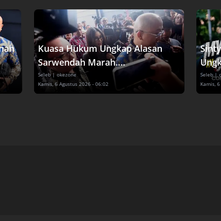
nah
Kuasa Hukum Ungkap Alasan
Sint
Sarwendah Marah....
Ungk
Seleb
| okezone
Seleb
| 
Kamis, 6 Agustus 2026 - 06:02
Kamis, 6