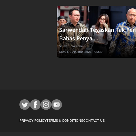
Sarwendah Tegaskan Tak Per
Bahas Penya....
Seleb
| okezone
Kamis, 6 Agustus 2026 - 05:30
PRIVACY POLICY
TERMS & CONDITIONS
CONTACT US