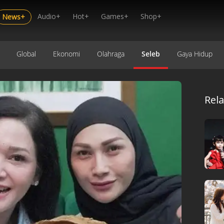
Audio+
Hot+
Games+
Shop+
News+
Global
Ekonomi
Olahraga
Seleb
Gaya Hidup
Rel