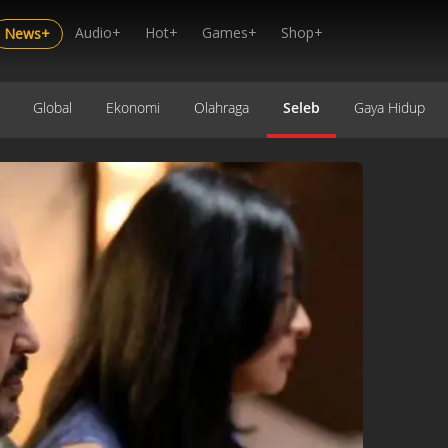
Audio+
Hot+
Games+
Shop+
News+
Global
Ekonomi
Olahraga
Seleb
Gaya Hidup