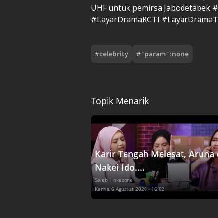
UHF untuk pemirsa Jabodetabek 
#LayarDramaRCTI #LayarDramaT
#
celebrity
#
`param`:none
Topik Menarik
Karir Tengah Melesat, Aruna
Nakei Ido....
Seleb
| okezone
Kamis, 6 Agustus 2026 - 16:02