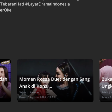
#TebaranHati #LayarDramaIndonesia
erOke
 dan
Momen Rossa Duet dengan Sang
Buka
Anak di Kons....
Ungka
Seleb
| okezone
Seleb
| 
Kamis, 6 Agustus 2026 - 12:01
Kamis, 6