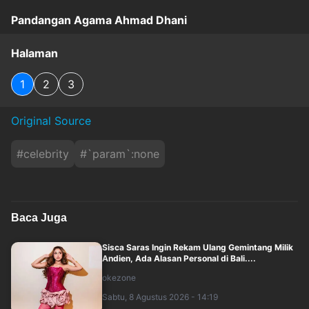
Pandangan Agama Ahmad Dhani
Halaman
1
2
3
Original Source
#
celebrity
#
`param`:none
Baca Juga
Sisca Saras Ingin Rekam Ulang Gemintang Milik
Andien, Ada Alasan Personal di Bali....
okezone
Sabtu, 8 Agustus 2026 - 14:19