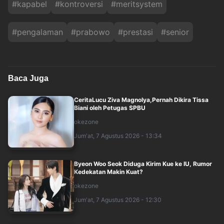
#
kapabel
#
kontroversi
#
meritsystem
#
pengalaman
#
prabowo
#
prestasi
#
senior
Baca Juga
CeritaLucu Ziva Magnolya,Pernah Dikira Tissa
Biani oleh Petugas SPBU
okezone
Jum'at, 7 Agustus 2026 - 13:34
Byeon Woo Seok Diduga Kirim Kue ke IU, Rumor
Kedekatan Makin Kuat?
okezone
Jum'at, 7 Agustus 2026 - 12:30