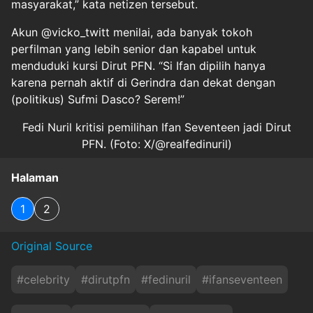
masyarakat,” kata netizen tersebut.
Akun @vicko_twitt menilai, ada banyak tokoh
perfilman yang lebih senior dan kapabel untuk
menduduki kursi Dirut PFN. “Si Ifan dipilih hanya
karena pernah aktif di Gerindra dan dekat dengan
(politikus) Sufmi Dasco? Serem!”
Fedi Nuril kritisi pemilihan Ifan Seventeen jadi Dirut
PFN. (Foto: X/@realfedinuril)
Halaman
1
2
Original Source
#
celebrity
#
dirutpfn
#
fedinuril
#
ifanseventeen