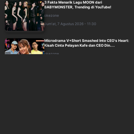
3 Fakta Menarik Lagu MOON dari
BABYMONSTER, Trending di YouTube!
okezone
Jum'at, 7 Agustus 2026 - 11:30
Microdrama V+Short Smashed Into CEO's Heart:
Kisah Cinta Pelayan Kafe dan CEO Din....
okezone
Jum'at, 7 Agustus 2026 - 11:32
Bubah Alfian Ceritakan Detik-Detik Kecelakaan
di Tol Cikampek
okezone
Jum'at, 7 Agustus 2026 - 10:30
Richard Lee Siapkan 95 Pertanyaan, Doktif:
seperti Serangan Gerombolan Bebek
okezone