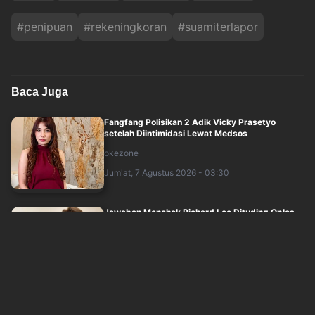
#
penipuan
#
rekeningkoran
#
suamiterlapor
Baca Juga
Fangfang Polisikan 2 Adik Vicky Prasetyo
setelah Diintimidasi Lewat Medsos
okezone
Jum'at, 7 Agustus 2026 - 03:30
Jawaban Menohok Richard Lee Dituding Oplos
Produk Kosmetik hingga Punya Ani-Ani
okezone
Jum'at, 7 Agustus 2026 - 02:30
Tantangan para Cast Mendalami Karakter dalam
Series My Chef in Crime