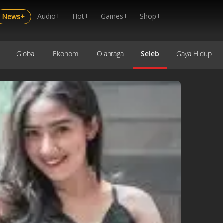
Audio+
Hot+
Games+
Shop+
News+
Global
Ekonomi
Olahraga
Seleb
Gaya Hidup