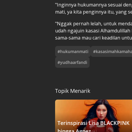
"Inginnya hukumannya sesuai den
mati, ya kita penginnya itu, yang s
"Nggak pernah lelah, untuk menda
udah ngajuin kasasi Alhamdulillah 
sama-sama mau cari keadilan untuk
#
hukumanmati
#
kasasimahkamah
#
yudhaarfandi
Topik Menarik
Terinspirasi Lisa BLACKPINK
hingga Agnez ....