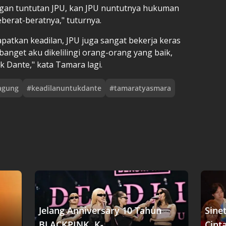
gan tuntutan JPU, kan JPU nuntutnya hukuman
eberat-beratnya," tuturnya.
patkan keadilan, JPU juga sangat bekerja keras
banget aku dikelilingi orang-orang yang baik,
 Dante," kata Tamara lagi.
agung
#
keadilanuntukdante
#
tamaratyasmara
Jelang Anniversary 10 Tahun
Sine
BLACKPINK, K-....
Cinta