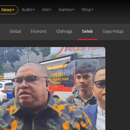
Audio+
Hot+
Games+
Shop+
News+
Global
Ekonomi
Olahraga
Seleb
Gaya Hidup