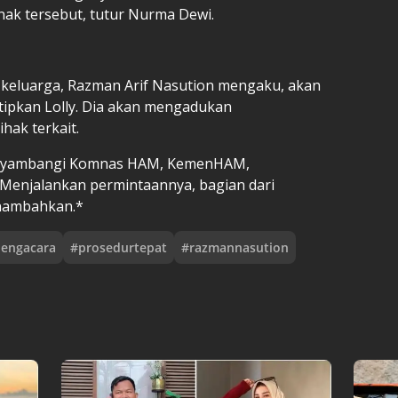
anak tersebut, tutur Nurma Dewi.
 keluarga, Razman Arif Nasution mengaku, akan
tipkan Lolly. Dia akan mengadukan
hak terkait.
menyambangi Komnas HAM, KemenHAM,
Menjalankan permintaannya, bagian dari
enambahkan.*
engacara
#
prosedurtepat
#
razmannasution