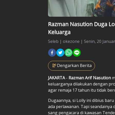
Razman Nasution Duga Lol
Keluarga
Seleb
|
okezone |
Senin, 20 Januar
Dengarkan Berita
JAKARTA
-
Razman Arif Nasution
m
keluarganya dilakukan dengan pr
agar remaja 17 tahun itu tidak ber
Dugaannya, si Lolly ini dibius baru
ada perlawanan. Tapi seandainya d
sang pengacara di kawasan Tendean