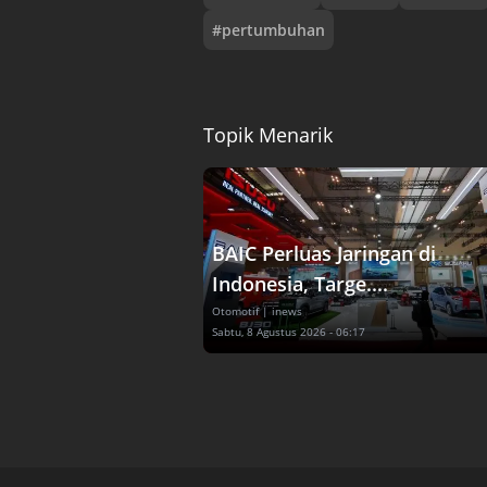
#
pertumbuhan
Topik Menarik
BAIC Perluas Jaringan di
Indonesia, Targe....
Otomotif
| inews
Sabtu, 8 Agustus 2026 - 06:17