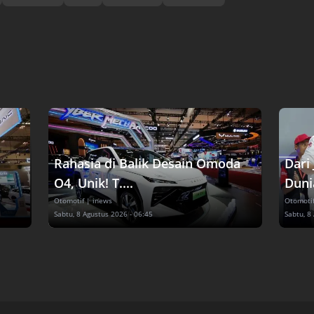
Rahasia di Balik Desain Omoda
Dari
O4, Unik! T....
Dunia
Otomotif
| inews
Otomoti
Sabtu, 8 Agustus 2026 - 06:45
Sabtu, 8