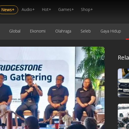
Audio+
Hot+
Games+
Shop+
News+
Global
Ekonomi
Olahraga
Seleb
Gaya Hidup
Rel