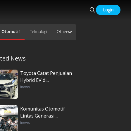
Login
Otomotif
Teknologi
Other
ated News
Toyota Catat Penjualan
Hybrid EV di...
inews
Komunitas Otomotif
Lintas Generasi ...
inews