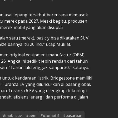
n asal Jepang tersebut berencana memasok
tu merek pada 2027. Meski begitu, produsen
merek mobil yang akan disuplai.
lah satu (merek), basicly bisa dikatakan SUV
ize bannya itu 20 inci,” ucap Mukiat.
men original equipment manufactur (OEM)
26. Angka ini sedikit lebih rendah dari tahun
sen. “Tahun lalu enggak sampai 30,” katanya.
tuk kendaraan listrik. Bridgestone memiliki
ti Turanza EV yang diluncurkan di pasar global.
an Turanza 6 EV yang dilengkapi teknologi
ndah, efisiensi energi, dan performa di jalan
#
mobilsuv
#
oem
#
otomotif
#
pasarban