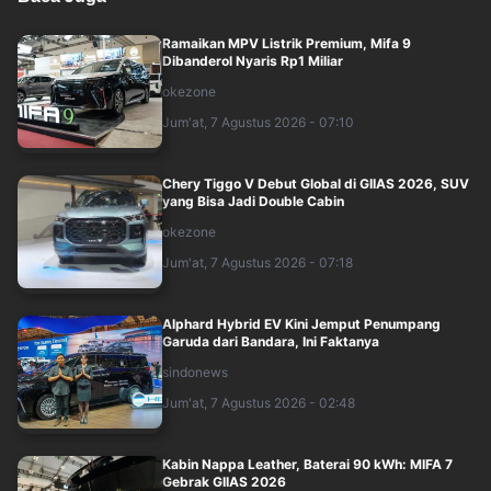
Ramaikan MPV Listrik Premium, Mifa 9
Dibanderol Nyaris Rp1 Miliar
okezone
Jum'at, 7 Agustus 2026 - 07:10
Chery Tiggo V Debut Global di GIIAS 2026, SUV
yang Bisa Jadi Double Cabin
okezone
Jum'at, 7 Agustus 2026 - 07:18
Alphard Hybrid EV Kini Jemput Penumpang
Garuda dari Bandara, Ini Faktanya
sindonews
Jum'at, 7 Agustus 2026 - 02:48
Kabin Nappa Leather, Baterai 90 kWh: MIFA 7
Gebrak GIIAS 2026