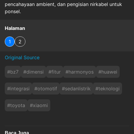
pencahayaan ambient, dan pengisian nirkabel untuk
ponsel.
Halaman
1
2
Original Source
#
bz7
#
dimensi
#
fitur
#
harmonyos
#
huawei
#
integrasi
#
otomotif
#
sedanlistrik
#
teknologi
#
toyota
#
xiaomi
Baca Juga