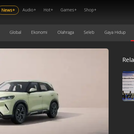
Audio+
Hot+
Games+
Shop+
News+
Global
Ekonomi
Olahraga
Seleb
Gaya Hidup
Rel