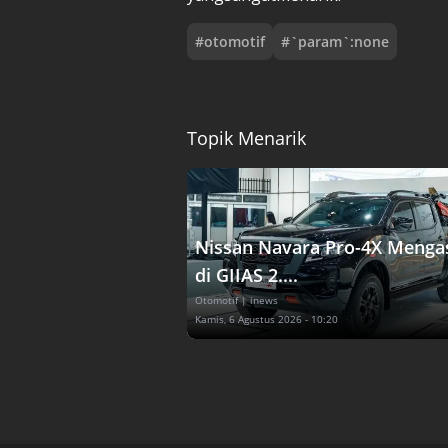
#
otomotif
#
`param`:none
Topik Menarik
Nissan Navara Pro-4X Menga
di GIIAS 2....
Otomotif
| inews
Kamis, 6 Agustus 2026 - 10:20