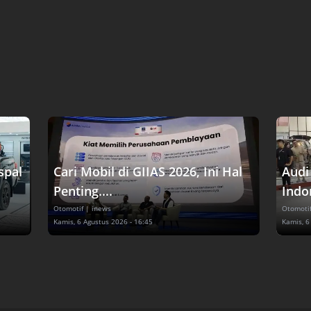
spal
Cari Mobil di GIIAS 2026, Ini Hal
Audi
Penting....
Indon
Otomotif
| inews
Otomoti
Kamis, 6 Agustus 2026 - 16:45
Kamis, 6