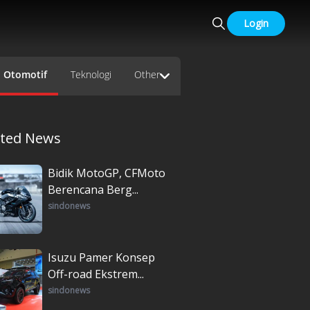
Login
Otomotif
Teknologi
Other
ated News
Bidik MotoGP, CFMoto
Berencana Berg...
sindonews
Isuzu Pamer Konsep
Off-road Ekstrem...
sindonews