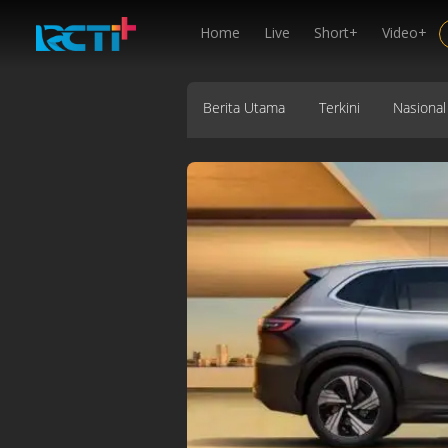
Home
Live
Short+
Video+
Berita Utama
Terkini
Nasional