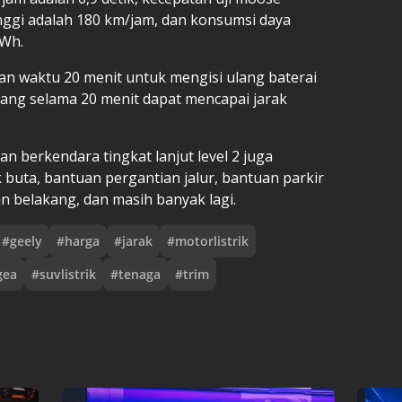
nggi adalah 180 km/jam, dan konsumsi daya
kWh.
an waktu 20 menit untuk mengisi ulang baterai
ulang selama 20 menit dapat mencapai jarak
n berkendara tingkat lanjut level 2 juga
k buta, bantuan pergantian jalur, bantuan parkir
an belakang, dan masih banyak lagi.
#
geely
#
harga
#
jarak
#
motorlistrik
gea
#
suvlistrik
#
tenaga
#
trim