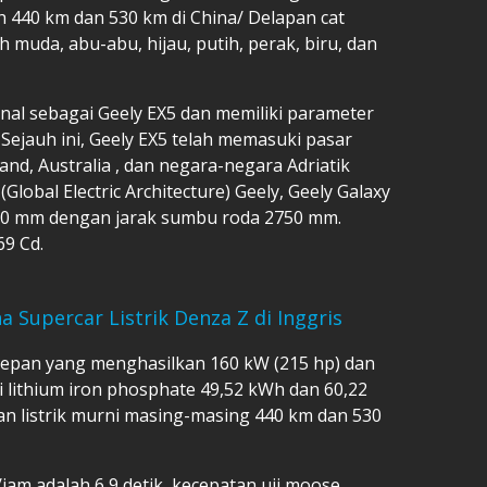
h 440 km dan 530 km di China/ Delapan cat
 muda, abu-abu, hijau, putih, perak, biru, dan
kenal sebagai Geely EX5 dan memiliki parameter
Sejauh ini, Geely EX5 telah memasuki pasar
and, Australia , dan negara-negara Adriatik
Global Electric Architecture) Geely, Geely Galaxy
670 mm dengan jarak sumbu roda 2750 mm.
69 Cd.
 Supercar Listrik Denza Z di Inggris
 depan yang menghasilkan 160 kW (215 hp) dan
 lithium iron phosphate 49,52 kWh dan 60,22
n listrik murni masing-masing 440 km dan 530
jam adalah 6,9 detik, kecepatan uji moose