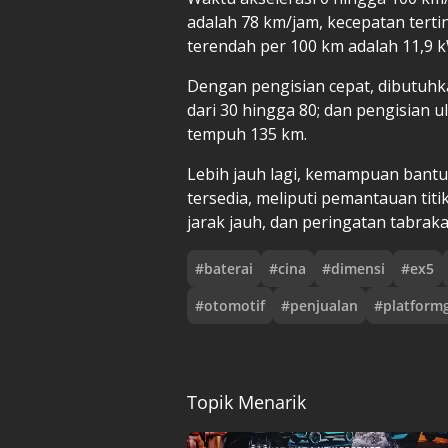
adalah 78 km/jam, kecepatan terti
terendah per 100 km adalah 11,9 
Dengan pengisian cepat, dibutuhk
dari 30 hingga 80; dan pengisian 
tempuh 135 km.
Lebih jauh lagi, kemampuan bantua
tersedia, meliputi pemantauan titi
jarak jauh, dan peringatan tabrak
#
baterai
#
cina
#
dimensi
#
ex5
#
otomotif
#
penjualan
#
platform
Topik Menarik