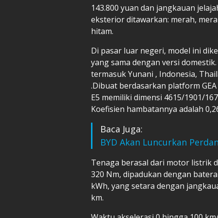
143.800 yuan dan jangkauan jelaja
eksterior ditawarkan: merah, merah
hitam.
Di pasar luar negeri, model ini di
yang sama dengan versi domestik. 
termasuk Yunani , Indonesia, Thail
.Dibuat berdasarkan platform GEA (
E5 memiliki dimensi 4615/1901/1
Koefisien hambatannya adalah 0,2
Baca Juga:
BYD Akan Luncurkan Perdana
Tenaga berasal dari motor listrik
320 Nm, dipadukan dengan baterai
kWh, yang setara dengan jangkaua
km.
Waktu akselerasi 0 hingga 100 km/