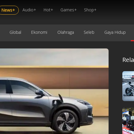
Audio+
Hot+
Games+
Shop+
News+
Global
Ekonomi
Olahraga
Seleb
Gaya Hidup
Rel