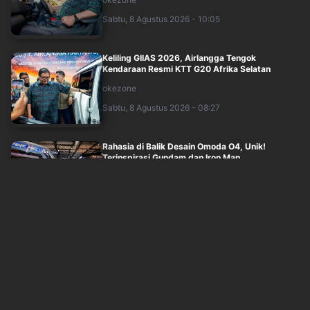
Sabtu, 8 Agustus 2026 - 10:05
Keliling GIIAS 2026, Airlangga Tengok
Kendaraan Resmi KTT G20 Afrika Selatan
okezone
Sabtu, 8 Agustus 2026 - 08:27
Rahasia di Balik Desain Omoda O4, Unik!
Terinspirasi Gundam dan Iron Man
inews
Sabtu, 8 Agustus 2026 - 06:45
BAIC Perluas Jaringan di Indonesia, Targetkan
12 Dealer di Jabodetabek hingga Akh....
inews
Sabtu, 8 Agustus 2026 - 06:17