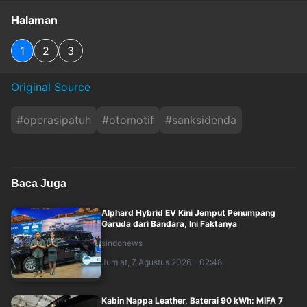
Halaman
1
2
3
Original Source
#
operasipatuh
#
otomotif
#
sanksidenda
Baca Juga
Alphard Hybrid EV Kini Jemput Penumpang
Garuda dari Bandara, Ini Faktanya
sindonews
Jum'at, 7 Agustus 2026 - 02:48
Kabin Nappa Leather, Baterai 90 kWh: MIFA 7