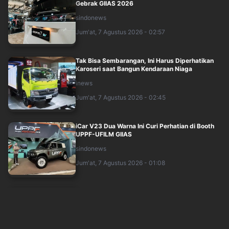
Gebrak GIIAS 2026
sindonews
Jum'at, 7 Agustus 2026 - 02:57
Tak Bisa Sembarangan, Ini Harus Diperhatikan
Karoseri saat Bangun Kendaraan Niaga
inews
Jum'at, 7 Agustus 2026 - 02:45
iCar V23 Dua Warna Ini Curi Perhatian di Booth
UPPF-UFILM GIIAS
sindonews
Jum'at, 7 Agustus 2026 - 01:08
Unik, Mobil Isuzu Traga Disulap Jadi Salon
Berjalan di GIIAS 2026
inews
Jum'at, 7 Agustus 2026 - 01:23