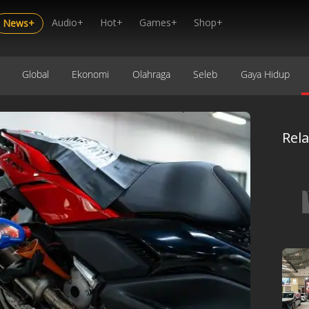
Audio+
Hot+
Games+
Shop+
News+
Global
Ekonomi
Olahraga
Seleb
Gaya Hidup
Rel