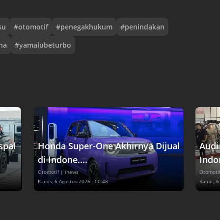
su
#
otomotif
#
penegakhukum
#
penindakan
ha
#
yamalubeturbo
spal
Honda Super-One Akhirnya Dijual
Audi
di Indone....
Indon
Otomotif
| inews
Otomoti
Kamis, 6 Agustus 2026 - 00:48
Kamis, 6