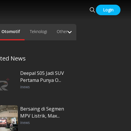
Login
Otomotif
Teknologi
Other
ated News
Deepal S05 Jadi SUV
Pertama Punya O...
inews
Bersaing di Segmen
MPV Listrik, Max...
inews