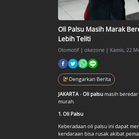
Oli Palsu Masih Marak B
Lebih Teliti
Otomotif
|
okezone |
Kamis, 22 Me
Dengarkan Berita
JAKARTA
-
Oli palsu
masih beredar 
murah.
1. Oli Palsu
Keberadaan oli palsu ini dapat me
kendaraan bisa rusak akibat pemak