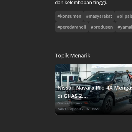
dan kelembaban tinggi.
#
konsumen
#
masyarakat
#
olipal
#
peredaranoli
#
produsen
#
yama
Topik Menarik
Nissan Navara Pro-4X Menga
di GIIAS 2....
Otomotif
| inews
Kamis, 6 Agustus 2026 - 10:20