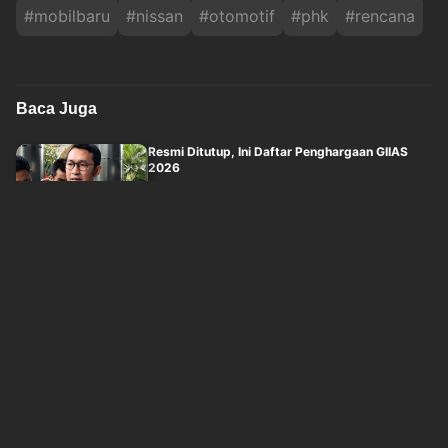
#
mobilbaru
#
nissan
#
otomotif
#
phk
#
rencana
Baca Juga
Resmi Ditutup, Ini Daftar Penghargaan GIIAS
2026
sindonews
Minggu, 9 Agustus 2026 - 12:03
Ford Siapkan Mustang Empat Pintu, Begini
Tampa gaya
sindonews
Minggu, 9 Agustus 2026 - 06:29