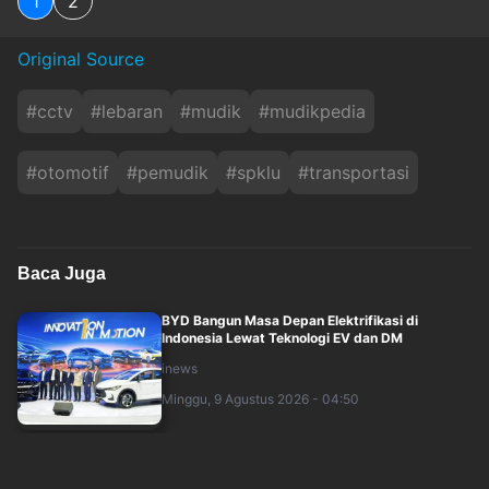
1
2
Original Source
#
cctv
#
lebaran
#
mudik
#
mudikpedia
#
otomotif
#
pemudik
#
spklu
#
transportasi
Baca Juga
BYD Bangun Masa Depan Elektrifikasi di
Indonesia Lewat Teknologi EV dan DM
inews
Minggu, 9 Agustus 2026 - 04:50
Hari Terakhir GIIAS 2026, Intip Lokasi Booth 43
Merek Mobil di ICE BSD