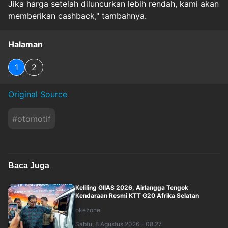
Jika harga setelah diluncurkan lebih rendah, kami akan
memberikan cashback," tambahnya.
Halaman
1
2
Original Source
#
otomotif
Baca Juga
Keliling GIIAS 2026, Airlangga Tengok
Kendaraan Resmi KTT G20 Afrika Selatan
okezone
Sabtu, 8 Agustus 2026 - 08:27