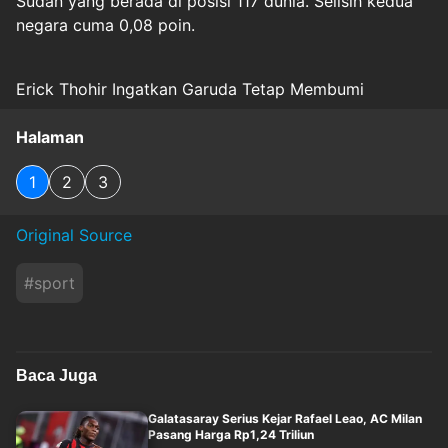
Sudan yang berada di posisi 117 dunia. Selisih kedua
negara cuma 0,08 poin.
Erick Thohir Ingatkan Garuda Tetap Membumi
Halaman
1
2
3
Original Source
#
sport
Baca Juga
Galatasaray Serius Kejar Rafael Leao, AC Milan
Pasang Harga Rp1,24 Triliun