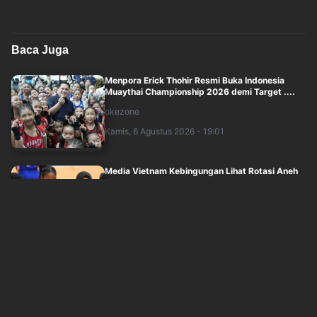
Baca Juga
Menpora Erick Thohir Resmi Buka Indonesia
Muaythai Championship 2026 demi Target ....
okezone
Kamis, 6 Agustus 2026 - 19:01
Media Vietnam Kebingungan Lihat Rotasi Aneh
Timnas Voli Putri Indonesia di Leg I ....
okezone
Kamis, 6 Agustus 2026 - 18:01
Kisah Perseteruan Singkat Lewis Hamilton dan
Jon Jones Usai Aksi Berburu Babi di ....
okezone
Kamis, 6 Agustus 2026 - 17:01