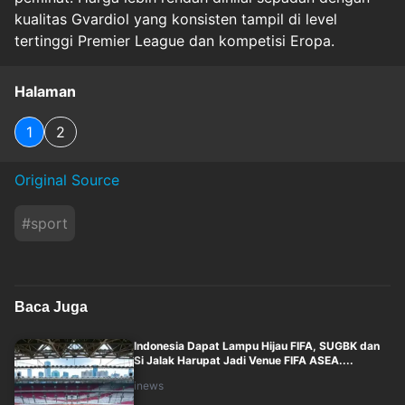
kualitas Gvardiol yang konsisten tampil di level
tertinggi Premier League dan kompetisi Eropa.
Halaman
1
2
Original Source
#
sport
Baca Juga
Indonesia Dapat Lampu Hijau FIFA, SUGBK dan
Si Jalak Harupat Jadi Venue FIFA ASEA....
inews