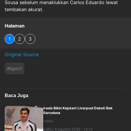
Sousa sebelum menaklukkan Carlos Eduardo lewat
tembakan akurat.
Halaman
1
2
3
Original Source
#
sport
Baca Juga
Iraola Bikin Kejutan! Liverpool Dekati Bek
Barcelona
inews
Sabtu, 8 Agustus 2026 - 13:14