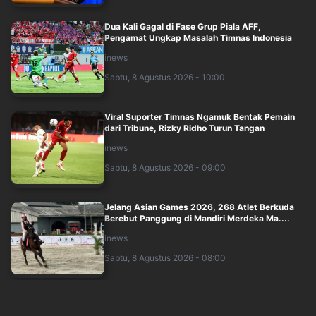
Dua Kali Gagal di Fase Grup Piala AFF,
Pengamat Ungkap Masalah Timnas Indonesia
inews
Sabtu, 8 Agustus 2026 - 10:00
Viral Suporter Timnas Ngamuk Bentak Pemain
dari Tribune, Rizky Ridho Turun Tangan
inews
Sabtu, 8 Agustus 2026 - 09:00
Jelang Asian Games 2026, 268 Atlet Berkuda
Berebut Panggung di Mandiri Merdeka Ma....
inews
Sabtu, 8 Agustus 2026 - 08:00
Jadwal AC Milan Vs Chelsea di SUGBK Malam
Ini, Kick Off Jam Berapa?