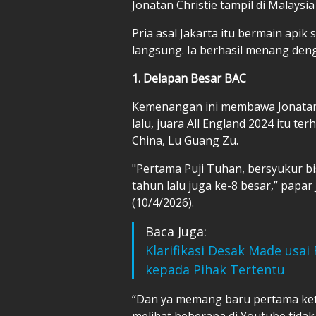
Jonatan Christie tampil di Malays
Pria asal Jakarta itu bermain ap
langsung. Ia berhasil menang deng
1. Delapan Besar BAC
Kemenangan ini membawa Jonatan 
lalu, juara All England 2024 itu ter
China, Lu Guang Zu.
"Pertama Puji Tuhan, bersyukur bi
tahun lalu juga ke-8 besar,” papar J
(10/4/2026).
Baca Juga:
Klarifikasi Desak Made usai
kepada Pihak Tertentu
“Dan ya memang baru pertama kete
melihat beberapa di Youtube tidak