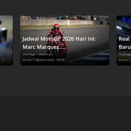
Jadwal MotoGP 2026 Hari Ini:
Real
Marc Marquez....
Baru,
Olahraga
| okezone
Olahrag
Jum'at, 7 Agustus 2026 - 00:38
Jum'at, 