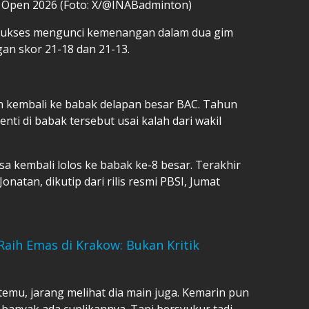
ia Open 2026 (Foto: X/@INABadminton)
ik sukses mengunci kemenangan dalam dua gim
an skor 21-18 dan 21-13.
kembali ke babak delapan besar BAC. Tahun
henti di babak tersebut usai kalah dari wakil
sa kembali lolos ke babak ke-8 besar. Terakhir
onatan, dikutip dari rilis resmi PBSI, Jumat
 Raih Emas di Krakow: Bukan Kritik
mu, jarang melihat dia main juga. Kemarin pun
 banyak ada cuplikannya. Tapi bersyukur tadi