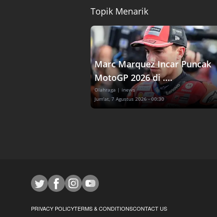
Topik Menarik
Marc Marquez Incar Puncak
MotoGP 2026 di ....
Olahraga
| inews
Jum'at, 7 Agustus 2026 - 00:30
PRIVACY POLICY
TERMS & CONDITIONS
CONTACT US