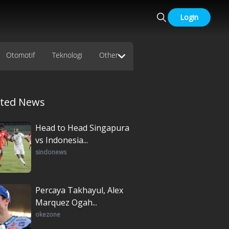
Login
Otomotif
Teknologi
Other
ated News
Head to Head Singapura
vs Indonesia...
sindonews
Percaya Takhayul, Alex
Marquez Ogah...
okezone