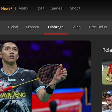
Audio+
Hot+
Games+
Shop+
News+
Global
Ekonomi
Olahraga
Seleb
Gaya Hidup
Rel