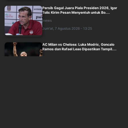
Persib Gagal Juara Piala Presiden 2026, Igor
Tolic Kirim Pesan Menyentuh untuk Bo....
inews
Jum'at, 7 Agustus 2026 - 13:25
AC Milan vs Chelsea: Luka Modric, Goncalo
Ramos dan Rafael Leao Dipastikan Tampil....
inews
Jum'at, 7 Agustus 2026 - 12:45
Susunan Pemain Timnas Indonesia vs Singapura
di Piala AFF 2026: Cahya Supriadi St....
inews
Jum'at, 7 Agustus 2026 - 12:04
Comeback Dramatis! Timnas Voli Putri Indonesia
Hajar Vietnam di SEA V Cup Women's....