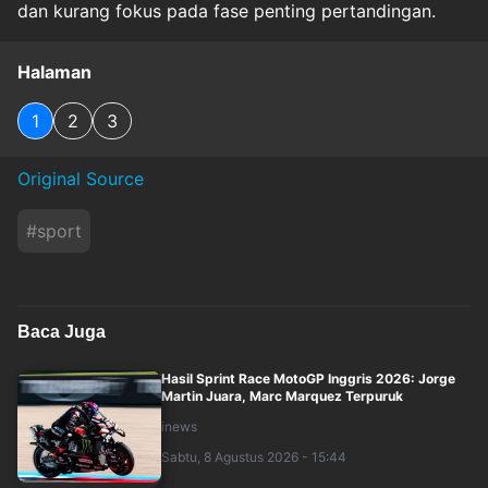
dan kurang fokus pada fase penting pertandingan.
Halaman
1
2
3
Original Source
#
sport
Baca Juga
Hasil Sprint Race MotoGP Inggris 2026: Jorge
Martin Juara, Marc Marquez Terpuruk
inews
Sabtu, 8 Agustus 2026 - 15:44