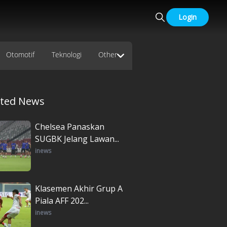
Login
Otomotif
Teknologi
Other
ated News
Chelsea Panaskan
SUGBK Jelang Lawan...
inews
Klasemen Akhir Grup A
Piala AFF 202...
inews