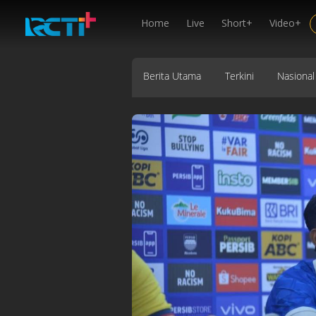
Home
Live
Short+
Video+
Berita Utama
Terkini
Nasional