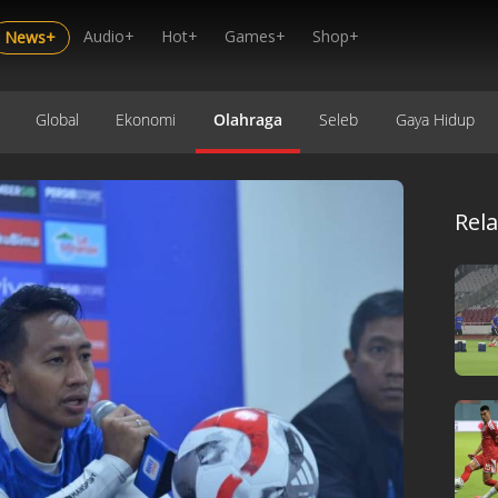
Audio+
Hot+
Games+
Shop+
News+
Global
Ekonomi
Olahraga
Seleb
Gaya Hidup
Rel