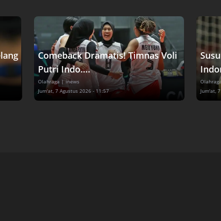
elang
Comeback Dramatis! Timnas Voli
Susu
Putri Indo....
Indon
Olahraga
| inews
Olahrag
Jum'at, 7 Agustus 2026 - 11:57
Jum'at, 