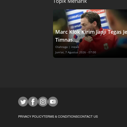
Topik Menarik
Marc Klok Kirim Janji Tegas J
Timnas....
Olahraga
| inews
Jum'at, 7 Agustus 2026 - 07:00
PRIVACY POLICY
TERMS & CONDITIONS
CONTACT US