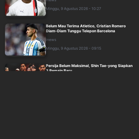
Minggu, 9 Agustus 2026 - 10:27
Belum Mau Terima Atletico, Cristian Romero
Diam-Diam Tunggu Telepon Barcelona
inews
Minggu, 9 Agustus 2026 - 09:15
Persija Belum Maksimal, Shin Tae-yong Siapkan
3 Pemain Baru
inews
Minggu, 9 Agustus 2026 - 07:45
Persib Tambah Bek Kroasia, Igor Tolic Ungkap
Alasan Danijel Loncar Wajib Datang
inews
Minggu, 9 Agustus 2026 - 06:15