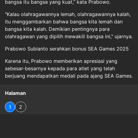
bangsa itu bangsa yang kuat,” kata Prabowo.
"Kalau olahragawannya lemah, olahragawannya kalah,
itu menggambarkan bahwa bangsa kita lemah dan
bangsa kita kalah. Demikian pentingnya para
olahragawan yang dipilih mewakili bangsa ini," ujarnya.
Prabowo Subianto serahkan bonus SEA Games 2025
Karena itu, Prabowo memberikan apresiasi yang
sebesar-besarnya kepada para atlet yang telah
berjuang mendapatkan medali pada ajang SEA Games.
Halaman
1
2
Original Source
#
sports