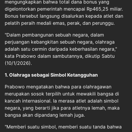
mengungkapkan bahwa total dana bonus yang
digelontorkan pemerintah mencapai Rp465,25 miliar.
Bonus tersebut langsung disalurkan kepada atlet dan
pelatih peraih medali emas, perak, dan perunggu.
"Dalam pembangunan sebuah negara, dalam
perjuangan kebangkitan sebuah negara, olahraga
adalah satu cermin daripada keberhasilan negara,"
kata Prabowo dalam sambutannya, dikutip Sabtu
(10/1/2026).
1. Olahraga sebagai Simbol Ketangguhan
Prabowo mengatakan bahwa para olahragawan
merupakan sosok terpilih untuk mewakili bangsa di
kancah internasional. Ia merasa atlet adalah simbol
negara, yang berarti jika para atletnya lemah, maka
bangsa akan dipandang lemah juga.
"Memberi suatu simbol, memberi suatu tanda bahwa