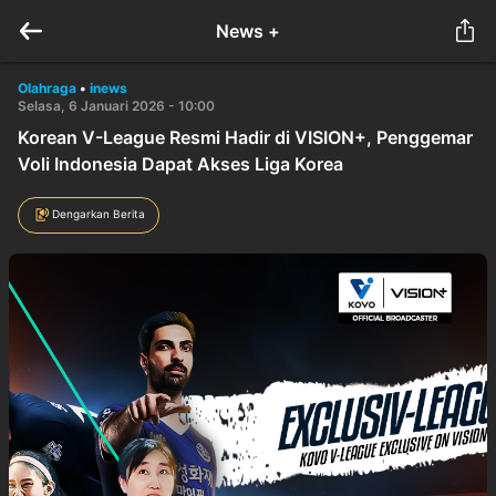
News +
Olahraga
•
inews
Selasa, 6 Januari 2026 - 10:00
Korean V-League Resmi Hadir di VISION+, Penggemar
Voli Indonesia Dapat Akses Liga Korea
Dengarkan Berita