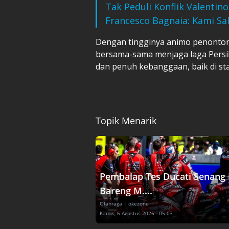
Tak Peduli Konflik Valentin
Francesco Bagnaia: Kami Sa
Dengan tingginya animo penonton
bersama-sama menjaga laga Persib
dan penuh kebanggaan, baik di sta
Topik Menarik
Pembalap Tes Ducati Senang 
Bareng M....
Olahraga
| okezone
Kamis, 6 Agustus 2026 - 05:03