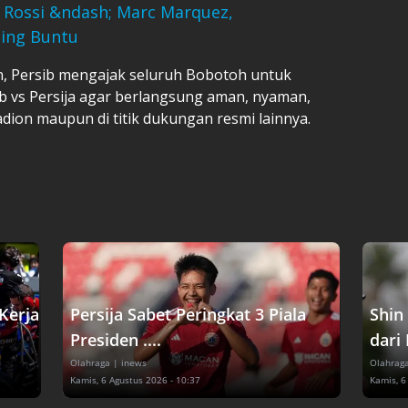
o Rossi &ndash; Marc Marquez,
ling Buntu
, Persib mengajak seluruh Bobotoh untuk
 vs Persija agar berlangsung aman, nyaman,
dion maupun di titik dukungan resmi lainnya.
Kerja
Persija Sabet Peringkat 3 Piala
Shin
Presiden ....
dari 
Olahraga
| inews
Olahrag
Kamis, 6 Agustus 2026 - 10:37
Kamis, 6