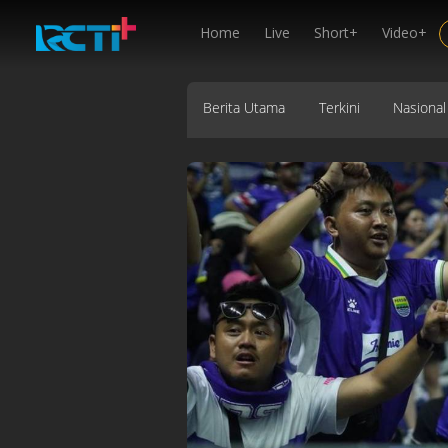
Home
Live
Short+
Video+
Berita Utama
Terkini
Nasional