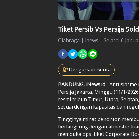
Tiket Persib Vs Persija So
Olahraga
|
inews |
Selasa, 6 Janua
Dengarkan Berita
BANDUNG, iNews.id
- Antusiasme 
Persija Jakarta, Minggu (11/1/2026
resmi tribun Timur, Utara, Selatan,
sesuai dengan kapasitas dan regula
Tingginya minat penonton membuat 
berlangsung dengan atmosfer luar 
membuka opsi tiket Corporate Bo