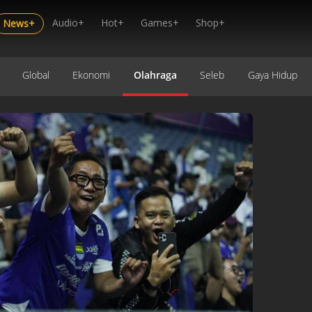
Audio+
Hot+
Games+
Shop+
News+
Global
Ekonomi
Olahraga
Seleb
Gaya Hidup