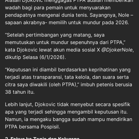
wadah bagi para pemain untuk menyuarakan
pendapatnya mengenai dunia tenis. Sayangnya, Nole –
sapaan akrabnya- memilih untuk mundur pada 2026.
“Setelah pertimbangan yang matang, saya
memutuskan untuk mundur sepenuhnya dari PTPA,”
kata Djokovic lewat akun media sosial X
@DjokerNole
,
dikutip Selasa (6/1/2026).
“Keputusan ini diambil berdasarkan keprihatinan yang
terjadi atas transparansi, tata kelola, dan suara serta
citra saya diwakili (oleh PTPA),” imbuh petenis berusia
38 tahun itu.
Lebih lanjut, Djokovic tidak menyebut secara spesifik
apa yang terjadi sehingga mengambil keputusan itu.
Namun, ia mengaku bangga sudah mampu mendirikan
PTPA bersama Pospisil.
2. Fokus ke Tenis dan Keluarga