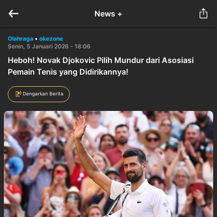
News +
Olahraga
•
okezone
Senin, 5 Januari 2026 - 18:06
Heboh! Novak Djokovic Pilih Mundur dari Asosiasi
Pemain Tenis yang Didirikannya!
Dengarkan Berita