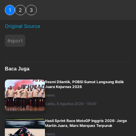
1
2
3
Original Source
#
sport
Baca Juga
Resmi Dilantik, POBSI Sumut Langsung Bidik
Juara Kejurnas 2026
inews
Sabtu, 8 Agustus 2026 - 16:00
Hasil Sprint Race MotoGP Inggris 2026: Jorge
Martin Juara, Marc Marquez Terpuruk
inews