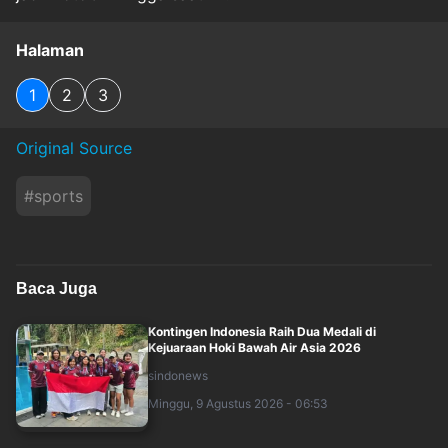
Halaman
1
2
3
Original Source
#
sports
Baca Juga
Kontingen Indonesia Raih Dua Medali di
Kejuaraan Hoki Bawah Air Asia 2026
sindonews
Minggu, 9 Agustus 2026 - 06:53