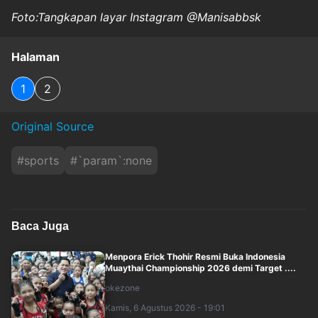
Foto:Tangkapan layar Instagram @Manisabbsk
Halaman
1
2
Original Source
#
sports
#
`param`:none
Baca Juga
Menpora Erick Thohir Resmi Buka Indonesia
Muaythai Championship 2026 demi Target ....
okezone
Kamis, 6 Agustus 2026 - 19:01