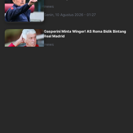
inews
Senin, 10 Agustus 2026 - 01:27
Gasperini Minta Winger! AS Roma Bidik Bintang
Real Madrid
inews
Senin, 10 Agustus 2026 - 00:00
Alwi Farhan Siapkan Kejutan di Kejuaraan Dunia
2026 meski Tak Diunggulkan
inews
Minggu, 9 Agustus 2026 - 23:00
Agenda Timnas Indonesia usai Gagal Total di
Piala AFF 2026, Malaysia hingga Singa....
inews
Minggu, 9 Agustus 2026 - 22:00