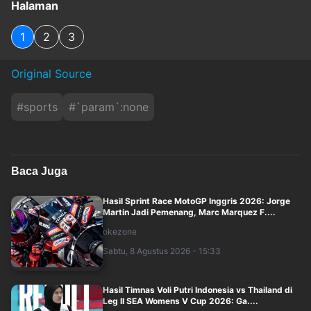
Halaman
1
2
3
Original Source
#
sports
#
`param`:none
Baca Juga
Hasil Sprint Race MotoGP Inggris 2026: Jorge
Martin Jadi Pemenang, Marc Marquez F....
okezone
Sabtu, 8 Agustus 2026 - 15:33
Hasil Timnas Voli Putri Indonesia vs Thailand di
Leg II SEA Womens V Cup 2026: Ga....