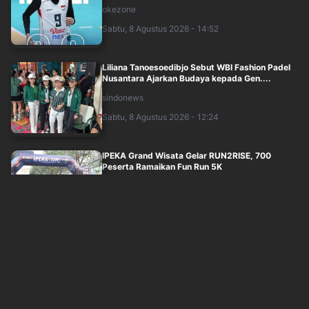
okezone
Sabtu, 8 Agustus 2026 - 14:52
Liliana Tanoesoedibjo Sebut WBI Fashion Padel
Nusantara Ajarkan Budaya kepada Gen....
sindonews
Sabtu, 8 Agustus 2026 - 12:24
IPEKA Grand Wisata Gelar RUN2RISE, 700
Peserta Ramaikan Fun Run 5K
sindonews
Sabtu, 8 Agustus 2026 - 12:27
Milanisti Indonesia Hadirkan Tifo Megah di
SUGBK, Rayakan 32 Tahun Rossoneri Kemb....
sindonews
Sabtu, 8 Agustus 2026 - 12:30