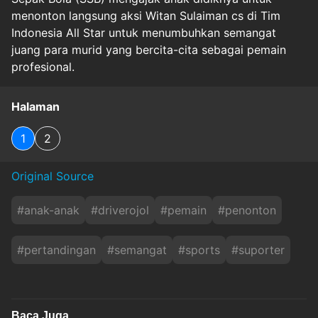
menonton langsung aksi Witan Sulaiman cs di Tim
Indonesia All Star untuk menumbuhkan semangat
juang para murid yang bercita-cita sebagai pemain
profesional.
Halaman
1
2
Original Source
#
anak-anak
#
driverojol
#
pemain
#
penonton
#
pertandingan
#
semangat
#
sports
#
suporter
Baca Juga