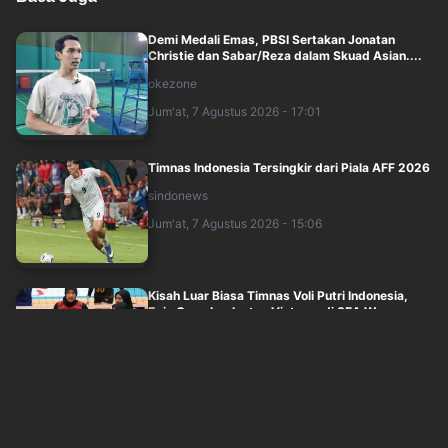
Demi Medali Emas, PBSI Sertakan Jonatan
Christie dan Sabar/Reza dalam Skuad Asian....
okezone
Jum'at, 7 Agustus 2026 - 17:01
Timnas Indonesia Tersingkir dari Piala AFF 2026
sindonews
Jum'at, 7 Agustus 2026 - 15:06
Kisah Luar Biasa Timnas Voli Putri Indonesia,
Epic Comeback atas Vietnam di SEA W....
okezone
Jum'at, 7 Agustus 2026 - 15:45
Indonesia vs Singapura Imbang di Babak
Pertama, Cahya Supriadi Tampil Moncer!