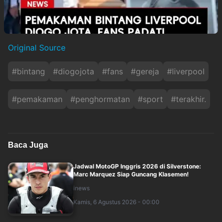
Original Source
#
bintang
#
diogojota
#
fans
#
gereja
#
liverpool
#
pemakaman
#
penghormatan
#
sport
#
terakhir.
Baca Juga
Jadwal MotoGP Inggris 2026 di Silverstone:
Marc Marquez Siap Guncang Klasemen!
inews
Kamis, 6 Agustus 2026 - 00:00