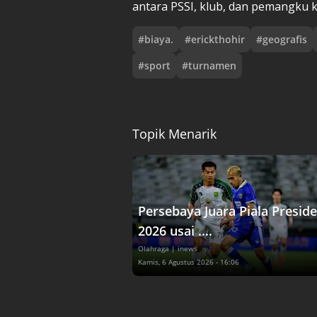
antara PSSI, klub, dan pemangku k
#
biaya.
#
erickthohir
#
geografis
#
sport
#
turnamen
Topik Menarik
Persebaya Juara Piala Presid
2026 usai ....
Olahraga
| inews
Kamis, 6 Agustus 2026 - 16:06