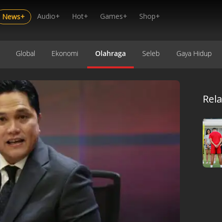
Audio+
Hot+
Games+
Shop+
News+
Global
Ekonomi
Olahraga
Seleb
Gaya Hidup
Rel