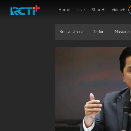
Home
Live
Short+
Video+
Berita Utama
Terkini
Nasional