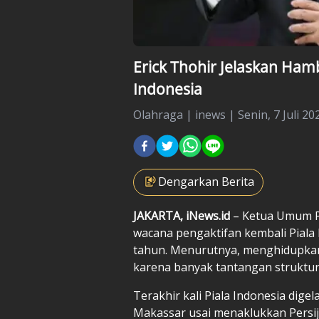
Erick Thohir Jelaskan Ham
Indonesia
Olahraga
|
inews |
Senin, 7 Juli 20
Dengarkan Berita
JAKARTA, iNews.id
– Ketua Umum PS
wacana pengaktifan kembali Piala
tahun. Menurutnya, menghidupkan
karena banyak tantangan struktura
Terakhir kali Piala Indonesia dig
Makassar usai menaklukkan Persija 