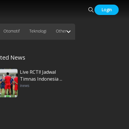
Login
Otomotif
Teknologi
Other
ated News
Live RCTI! Jadwal
Timnas Indonesia ...
inews