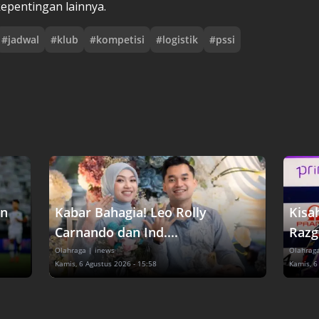
epentingan lainnya.
#
jadwal
#
klub
#
kompetisi
#
logistik
#
pssi
en
Kabar Bahagia! Leo Rolly
Kisa
Carnando dan Ind....
Razga
Olahraga
| inews
Olahrag
Kamis, 6 Agustus 2026 - 15:58
Kamis, 6