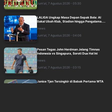
Jum'at, 7 Agustus 2026 - 05:30
LALIGA Ungkap Masa Depan Sepak Bola: AI
Bakal Ubah Klub, Stadion hingga Pengalama....
inews
Jum'at, 7 Agustus 2026 - 04:06
Pesan Tegas John Herdman Jelang Timnas
Indonesia vs Singapura, Soroti Dua Hal Ini
inews
Jum'at, 7 Agustus 2026 - 03:15
Janice Tjen Tersingkir di Babak Pertama WTA
1000 Toronto, Set Kedua Berakhir Tanp....
inews
Jum'at, 7 Agustus 2026 - 02:29