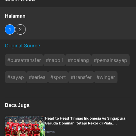
Halaman
1
2
Original Source
#
bursatransfer
#
napoli
#
noalang
#
pemainsayap
#
sayap
#
seriea
#
sport
#
transfer
#
winger
Baca Juga
Head to Head Timnas Indonesia vs Singapura:
Garuda Dominan, tetapi Rekor di Piala....
inews