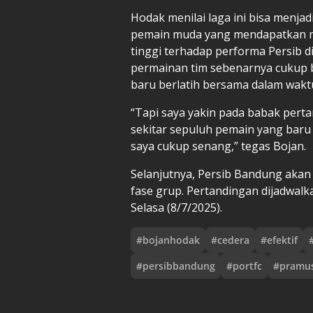
Hodak menilai laga ini bisa menja
pemain muda yang mendapatkan me
tinggi terhadap performa Persib di
permainan tim sebenarnya cukup 
baru berlatih bersama dalam wakt
“Tapi saya yakin pada babak perta
sekitar sepuluh pemain yang baru
saya cukup senang,” tegas Bojan.
Selanjutnya, Persib Bandung aka
fase grup. Pertandingan dijadwalk
Selasa (8/7/2025).
#
bojanhodak
#
cedera
#
efektif
#
persibbandung
#
portfc
#
pramu