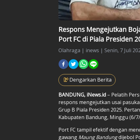
Respons Mengejutkan Boja
Port FC di Piala Presiden 
Olahraga
|
inews |
Senin, 7 Juli 20
Dengarkan Berita
BANDUNG, iNews.id
– Pelatih Per
respons mengejutkan usai pasukan
Grup B Piala Presiden 2025. Pertand
Kabupaten Bandung, Minggu (6/7/
Port FC tampil efektif dengan men
gawang
Maung Bandung
dijebol P