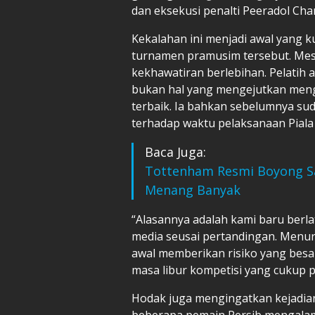
dan eksekusi penalti Peeradol Cha
Kekalahan ini menjadi awal yang
turnamen pramusim tersebut. Mes
kekhawatiran berlebihan. Pelatih 
bukan hal yang mengejutkan mengi
terbaik. Ia bahkan sebelumnya s
terhadap waktu pelaksanaan Piala 
Baca Juga:
Tottenham Resmi Boyong San
Menang Banyak
“Alasannya adalah kami baru berl
media seusai pertandingan. Menu
awal memberikan risiko yang besar
masa libur kompetisi yang cukup 
Hodak juga mengingatkan kejadian 
beberapa pemain Persib mengalami