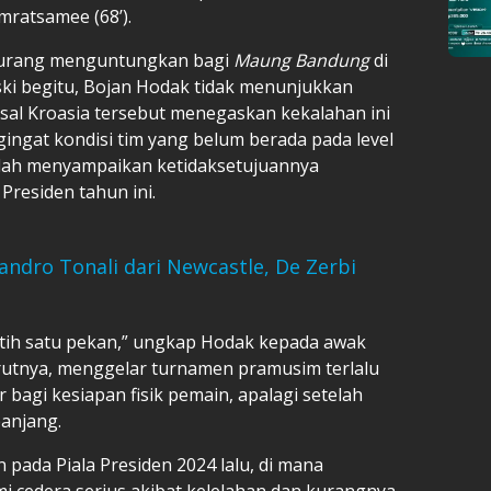
mratsamee (68’).
 kurang menguntungkan bagi
Maung Bandung
di
ki begitu, Bojan Hodak tidak menunjukkan
asal Kroasia tersebut menegaskan kekalahan ini
ngat kondisi tim yang belum berada pada level
udah menyampaikan ketidaksetujuannya
Presiden tahun ini.
dro Tonali dari Newcastle, De Zerbi
atih satu pekan,” ungkap Hodak kepada awak
rutnya, menggelar turnamen pramusim terlalu
 bagi kesiapan fisik pemain, apalagi setelah
panjang.
pada Piala Presiden 2024 lalu, di mana
 cedera serius akibat kelelahan dan kurangnya