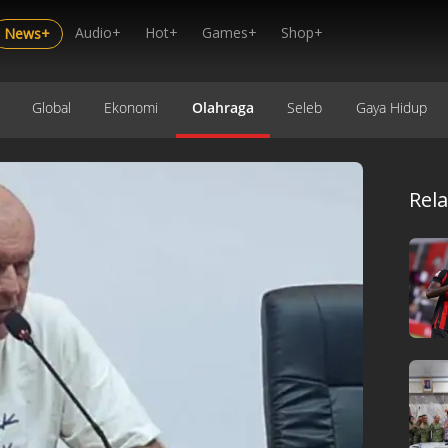
Audio+
Hot+
Games+
Shop+
News+
Global
Ekonomi
Olahraga
Seleb
Gaya Hidup
Rel