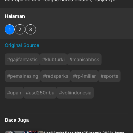
Halaman
1
2
3
Original Source
#
gajifantastis
#
klubturki
#
manisabbsk
#
pemainasing
#
redsparks
#
rp4miliar
#
sports
#
upah
#
usd250ribu
#
voliindonesia
Baca Juga
Hasil Sprint Race MotoGP Inggris 2026: Jorge