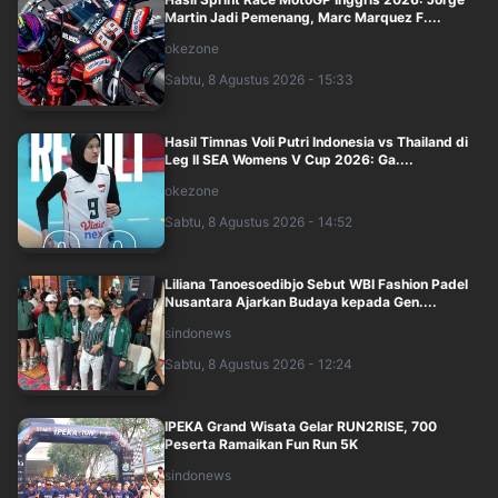
Martin Jadi Pemenang, Marc Marquez F....
okezone
Sabtu, 8 Agustus 2026 - 15:33
Hasil Timnas Voli Putri Indonesia vs Thailand di
Leg II SEA Womens V Cup 2026: Ga....
okezone
Sabtu, 8 Agustus 2026 - 14:52
Liliana Tanoesoedibjo Sebut WBI Fashion Padel
Nusantara Ajarkan Budaya kepada Gen....
sindonews
Sabtu, 8 Agustus 2026 - 12:24
IPEKA Grand Wisata Gelar RUN2RISE, 700
Peserta Ramaikan Fun Run 5K
sindonews