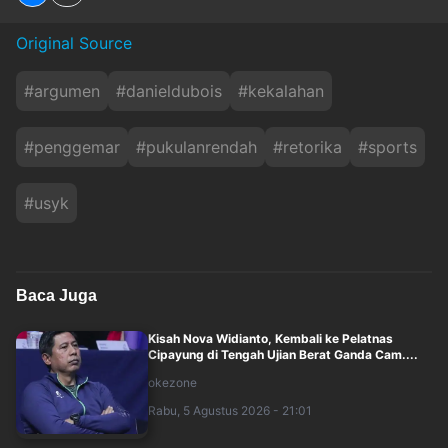
Original Source
#
argumen
#
danieldubois
#
kekalahan
#
penggemar
#
pukulanrendah
#
retorika
#
sports
#
usyk
Baca Juga
Kisah Nova Widianto, Kembali ke Pelatnas
Cipayung di Tengah Ujian Berat Ganda Cam....
okezone
Rabu, 5 Agustus 2026 - 21:01