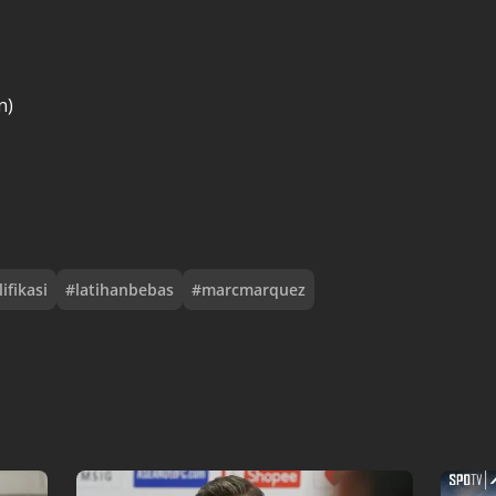
n)
ifikasi
#
latihanbebas
#
marcmarquez