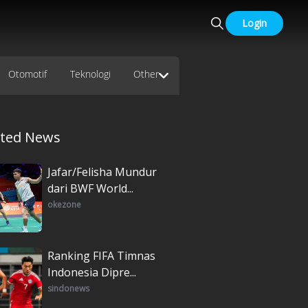
Login
Otomotif
Teknologi
Other
ated News
Jafar/Felisha Mundur
dari BWF World...
okezone
Ranking FIFA Timnas
Indonesia Dipre...
sindonews