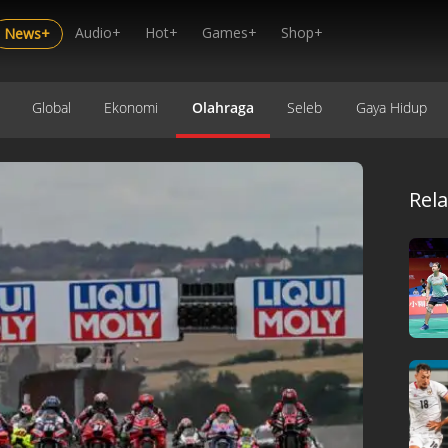
Audio+
Hot+
Games+
Shop+
News+
Global
Ekonomi
Olahraga
Seleb
Gaya Hidup
Rel