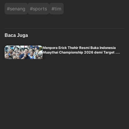
#
senang
#
sports
#
tim
Baca Juga
Menpora Erick Thohir Resmi Buka Indonesia
Muaythai Championship 2026 demi Target ....
okezone
Kamis, 6 Agustus 2026 - 19:01
Media Vietnam Kebingungan Lihat Rotasi Aneh
Timnas Voli Putri Indonesia di Leg I ....
okezone
Kamis, 6 Agustus 2026 - 18:01
Kisah Perseteruan Singkat Lewis Hamilton dan
Jon Jones Usai Aksi Berburu Babi di ....