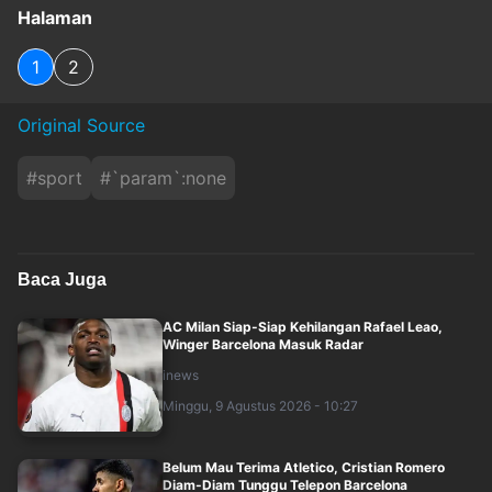
Halaman
1
2
Original Source
#
sport
#
`param`:none
Baca Juga
AC Milan Siap-Siap Kehilangan Rafael Leao,
Winger Barcelona Masuk Radar
inews
Minggu, 9 Agustus 2026 - 10:27
Belum Mau Terima Atletico, Cristian Romero
Diam-Diam Tunggu Telepon Barcelona