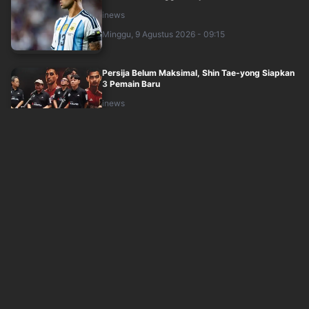
inews
Minggu, 9 Agustus 2026 - 09:15
Persija Belum Maksimal, Shin Tae-yong Siapkan
3 Pemain Baru
inews
Minggu, 9 Agustus 2026 - 07:45
Persib Tambah Bek Kroasia, Igor Tolic Ungkap
Alasan Danijel Loncar Wajib Datang
inews
Minggu, 9 Agustus 2026 - 06:15
Penyebab Marc Marquez Tak Berdaya di Sprint
Race MotoGP Inggris 2026
inews
Minggu, 9 Agustus 2026 - 05:00