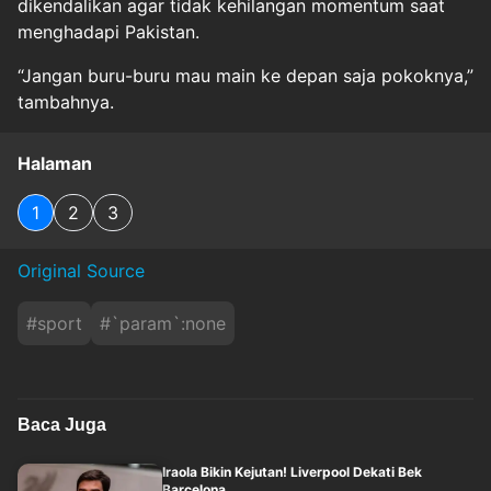
dikendalikan agar tidak kehilangan momentum saat
menghadapi Pakistan.
“Jangan buru-buru mau main ke depan saja pokoknya,”
tambahnya.
Halaman
1
2
3
Original Source
#
sport
#
`param`:none
Baca Juga
Iraola Bikin Kejutan! Liverpool Dekati Bek
Barcelona